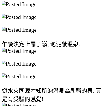
午後決定上關子嶺, 泡泥漿溫泉.
遊水火同源才知所泡溫泉為麒麟的泉, 真
是有受騙的感覺!