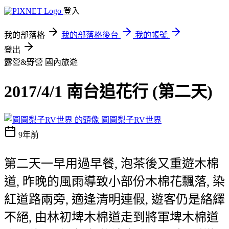
登入
我的部落格
我的部落格後台
我的帳號
登出
露營&野營
國內旅遊
2017/4/1 南台追花行 (第二天)
圓圓梨子RV世界
9年前
第二天一早用過早餐, 泡茶後又重遊木棉
道, 昨晚的風雨導致小部份木棉花飄落, 染
紅道路兩旁, 適逢清明連假, 遊客仍是絡繹
不絕, 由林初埤木棉道走到將軍埤木棉道