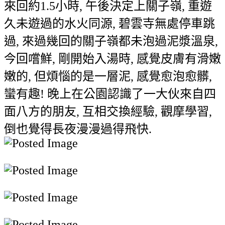
來回約1.5小時, 午後決定上關子嶺, 重遊
久未遊過的水火同源, 碧雲寺無處停車跳
過, 來過幾回的關子嶺都未泡過泥漿溫泉,
今回嚐鮮, 剛開始入湯時, 感覺皮膚有滑嫩
嫩的, 但煩惱的是一層泥, 感覺愈泡愈髒,
蠻有趣! 晚上在公園認識了一大伙來自四
面八方的朋友, 互相交換經驗, 觀摩學習,
倒也覺得長夜漫漫過得飛快.